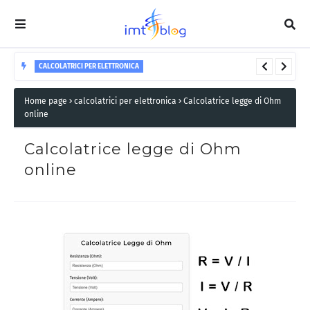
CALCOLATRICI PER ELETTRONICA
Calcolatrice resistori in serie: calcola la resistenza
Home page
calcolatrici per elettronica
Calcolatrice legge di Ohm
totale
online
Calcolatrice legge di Ohm
online