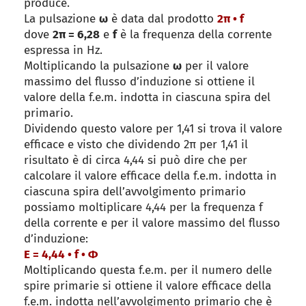
produce.
La pulsazione
ω
è data dal prodotto
2π • f
dove
2π = 6,28
e
f
è la frequenza della corrente
espressa in Hz.
Moltiplicando la pulsazione
ω
per il valore
massimo del flusso d’induzione si ottiene il
valore della f.e.m. indotta in ciascuna spira del
primario.
Dividendo questo valore per 1,41 si trova il valore
efficace e visto che dividendo 2π per 1,41 il
risultato è di circa 4,44 si può dire che per
calcolare il valore efficace della f.e.m. indotta in
ciascuna spira dell’avvolgimento primario
possiamo moltiplicare 4,44 per la frequenza f
della corrente e per il valore massimo del flusso
d’induzione:
E = 4,44 • f • Φ
Moltiplicando questa f.e.m. per il numero delle
spire primarie si ottiene il valore efficace della
f.e.m. indotta nell’avvolgimento primario che è