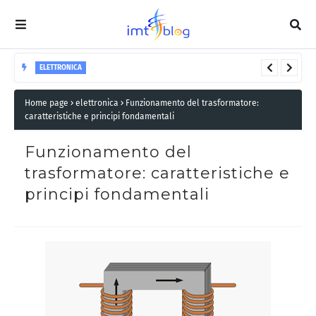
ELETTRONICA
Charles-Augustin de Coulomb e la sua legge
Home page
elettronica
Funzionamento del trasformatore:
nell’elettronica
caratteristiche e principi fondamentali
Funzionamento del
trasformatore: caratteristiche e
principi fondamentali