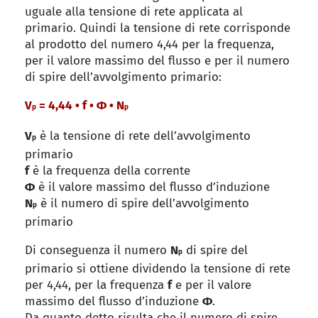
uguale alla tensione di rete applicata al
primario. Quindi la tensione di rete corrisponde
al prodotto del numero 4,44 per la frequenza,
per il valore massimo del flusso e per il numero
di spire dell’avvolgimento primario:
V
= 4,44 • f • Φ • N
p
p
V
è la tensione di rete dell’avvolgimento
p
primario
f
è la frequenza della corrente
Φ
è il valore massimo del flusso d’induzione
N
è il numero di spire dell’avvolgimento
p
primario
Di conseguenza il numero
N
di spire del
p
primario si ottiene dividendo la tensione di rete
per 4,44, per la frequenza
f
e per il valore
massimo del flusso d’induzione
Φ
.
Da quanto detto risulta che il numero di spire