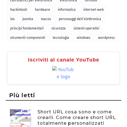
calcolatrici per elettronica
elettronica
formule
hackintosh
hardware
informatica
internet-web
ios
joomla
macos
personaggi dell'elettronica
principi fondamentali
sicurezza
sistemi operativi
strumenti-componenti
tecnologia
windows
wordpress
Iscriviti al canale YouTube
Più letti
Short URL cosa sono e come
crearli. Come creare short URL
totalmente personalizzati