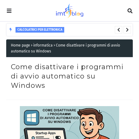
CALCOLATRICI PER ELETTRONICA
Calcolatrice resistori in serie: calcola la resistenza
Home page
informatica
Come disattivare i programmi di avvio
totale
automatico su Windows
Come disattivare i programmi
di avvio automatico su
Windows